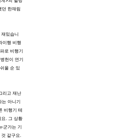
세계>의 헐렁
했던 한재림
명 재밌습니
하와이행 비행
여파로 비행기
 이병헌이 연기
쉬울 순 있
 그리고 재난
화는 아니기
른 비행기 테
요. 그 상황
 누군가는 기
 것 같구요.