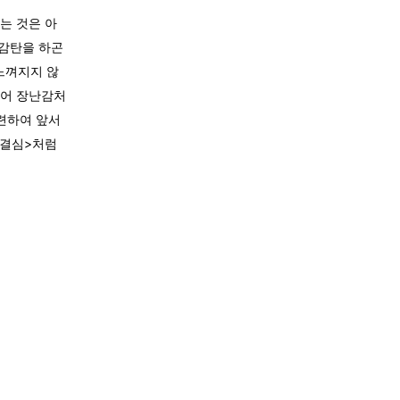
는 것은 아
 감탄을 하곤
느껴지지 않
되어 장난감처
관련하여 앞서
 결심>처럼