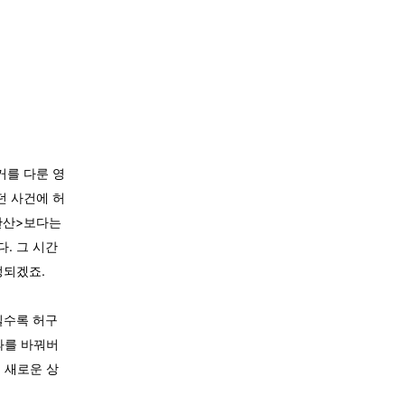
거를 다룬 영
던 사건에 허
<한산>보다는
. 그 시간
정되겠죠.
일수록 허구
과를 바꿔버
 새로운 상