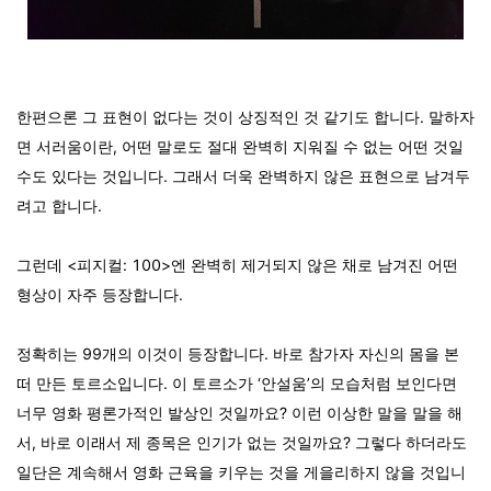
한편으론 그 표현이 없다는 것이 상징적인 것 같기도 합니다. 말하자
면 서러움이란, 어떤 말로도 절대 완벽히 지워질 수 없는 어떤 것일
수도 있다는 것입니다. 그래서 더욱 완벽하지 않은 표현으로 남겨두
려고 합니다.
그런데 <피지컬: 100>엔 완벽히 제거되지 않은 채로 남겨진 어떤
형상이 자주 등장합니다.
정확히는 99개의 이것이 등장합니다. 바로 참가자 자신의 몸을 본
떠 만든 토르소입니다. 이 토르소가 ‘안설움’의 모습처럼 보인다면
너무 영화 평론가적인 발상인 것일까요? 이런 이상한 말을 말을 해
서, 바로 이래서 제 종목은 인기가 없는 것일까요? 그렇다 하더라도
일단은 계속해서 영화 근육을 키우는 것을 게을리하지 않을 것입니