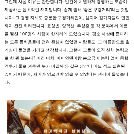
그런데 사실 이유는 간단합니다. 인간이 치열하게 경쟁하는 모습이
제공하는 원초적인 재미입니다. 쉽게 말해 ‘좋은 구경거리’라는 것입
니다. 그 경쟁 자체도 충분한 구경거리인데, 심지어 참가자들의 면면
까지 완전 화려합니다. 윤성빈, 양학선, 추성훈 등 각 분야에서 이름
을 떨친 100명의 사람이 한자리에 모였습니다. 평소 세상에 존재하
는 모든 몸싸움들에 전혀 관심이 없었던 사람들도, 그 이름만으로 호
기심이 들었을 거라고 생각합니다. 그런데 그들이 오직 신체 능력으
로 한 판 붙는다? 이건 마치 '아이언맨이랑 손오공이 능력 없이 종합
격투기 룰로 겨루면 누가 이길까'와 같은 상상이 어느 정도 실현된
쇼이기 때문에, 재미가 없으려야 없을 수 없었다는 생각이 들었습니
다.