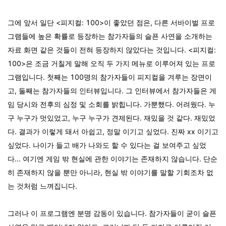
그에 앞서 일단 <피지컬: 100>이 좋았던 점은, 다른 서바이벌 프로
그램들에 높은 확률로 등장하는 참가자들의 슬픈 사연을 소개하는
자료 화면 같은 것들이 전혀 등장하지 않았다는 것입니다. <피지컬:
100>은 조금 거칠게 말해 오직 두 가지 메뉴로 이루어져 있는 프로
그램입니다. 첫째는 100명의 참가자들이 피지컬을 겨루는 장면이
고, 둘째는 참가자들의 인터뷰입니다. 그 인터뷰에서 참가자들은 게
임 당시와 전후의 심정 및 소회를 밝힙니다. 가뿐했다. 어려웠다. 누
구 누구가 멋있었고, 누구 누구가 견제된다. 재밌을 것 같다. 재밌었
다. 결과가 이렇게 돼서 아쉽고, 정말 이기고 싶었다. 진짜 xx 이기고
싶었다. 나이가 들고 배가 나와도 할 수 있다는 걸 보여주고 싶었
다... 여기엔 게임 밖 현실에 관한 이야기는 존재하지 않습니다. 단순
히 존재하지 않을 뿐만 아니라, 현실 밖 이야기를 말할 기회조차 없
는 것처럼 느껴집니다.
그러나 이 프로그램엔 분명 감동이 있습니다. 참가자들이 굳이 슬픈