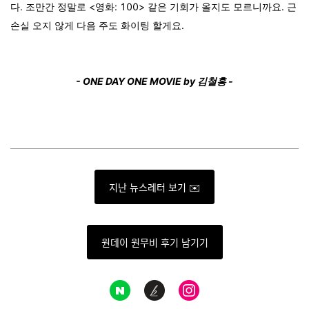
다. 조만간 정말로 <영화: 100> 같은 기회가 올지도 모르니까요. 근
손실 오지 않게 다음 주도 화이팅 할게요.
- ONE DAY ONE MOVIE by 김철홍 -
지난 뉴스레터 보기 ✉️
원데이 원무비 후기 남기기