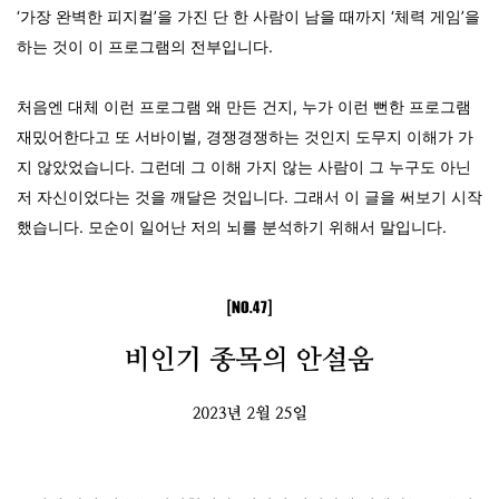
‘가장 완벽한 피지컬’을 가진 단 한 사람이 남을 때까지 ‘체력 게임’을
하는 것이 이 프로그램의 전부입니다.
처음엔 대체 이런 프로그램 왜 만든 건지, 누가 이런 뻔한 프로그램
재밌어한다고 또 서바이벌, 경쟁경쟁하는 것인지 도무지 이해가 가
지 않았었습니다. 그런데 그 이해 가지 않는 사람이 그 누구도 아닌
저 자신이었다는 것을 깨달은 것입니다. 그래서 이 글을 써보기 시작
했습니다. 모순이 일어난 저의 뇌를 분석하기 위해서 말입니다.